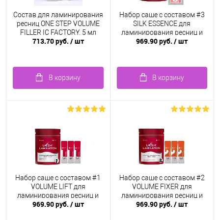
Состав для ламинирования
Набор саше с составом #3
ресниц ONE STEP VOLUME
SILK ESSENCE для
FILLER IC FACTORY, 5 мл
ламинирования ресниц и
713.70 руб.
/ шт
969.90 руб.
/ шт
бровей SEXY LAMINATION,
(3 саше x 2мл)
В корзину
В корзину
Набор саше с составом #1
Набор саше с составом #2
VOLUME LIFT для
VOLUME FIXER для
ламинирования ресниц и
ламинирования ресниц и
969.90 руб.
/ шт
969.90 руб.
/ шт
бровей SEXY LAMINATION,
бровей SEXY LAMINATION,
(3 саше x 2мл)
(3 саше x 2мл)