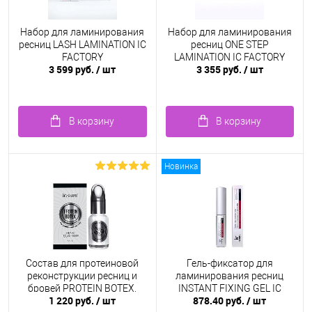
Набор для ламинирования
Набор для ламинирования
ресниц LASH LAMINATION IC
ресниц ONE STEP
FACTORY
LAMINATION IC FACTORY
3 599 руб.
/ шт
3 355 руб.
/ шт
В корзину
В корзину
Новинка
Состав для протеиновой
Гель-фиксатор для
реконструкции ресниц и
ламинирования ресниц
бровей PROTEIN BOTEX,
INSTANT FIXING GEL IC
1 220 руб.
/ шт
878.40 руб.
/ шт
10мл
FACTORY, 5 мл