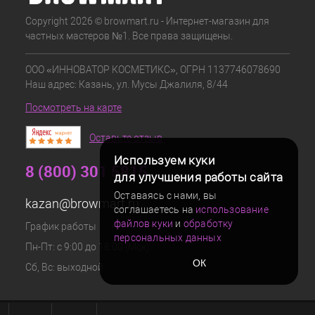
Copyright 2026 © browmart.ru - Интернет-магазин для
частных мастеров №1. Все права защищены.
ООО «ИННОВАТОР КОСМЕТИКС», ОГРН 1137746078690
Наш адрес: Казань, ул. Мусы Джалиля, 8/44
Посмотреть на карте
Оставьте отзыв
Используем куки
8 (800) 301 5815
для улучшения работы сайта
Оставаясь с нами, вы
kazan@browmart.ru
соглашаетесь на
использование
файлов куки
и
обработку
График работы
персональных данных
Пн-Пт: с 9:00 до 18:00 (Мск)
ОК
Сб, Вс: выходной