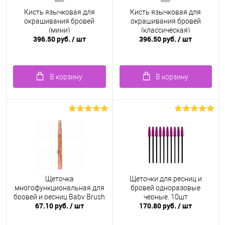
Кисть язычковая для
Кисть язычковая для
окрашивания бровей
окрашивания бровей
(мини)
(классическая)
396.50 руб.
/ шт
396.50 руб.
/ шт
В корзину
В корзину
Щеточка
Щеточки для ресниц и
многофункциональная для
бровей одноразовые
бровей и ресниц Baby Brush
черные, 10шт
67.10 руб.
/ шт
170.80 руб.
/ шт
1.2 мм, коричневая