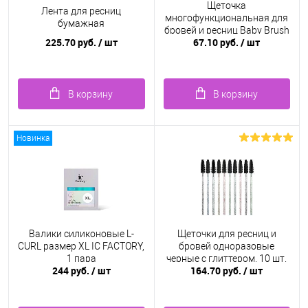
Щеточка
Лента для ресниц
многофункциональная для
бумажная
бровей и ресниц Baby Brush
225.70 руб.
/ шт
67.10 руб.
/ шт
1.0 мм, фиолетовая
В корзину
В корзину
Новинка
Валики силиконовые L-
Щеточки для ресниц и
CURL размер XL IC FACTORY,
бровей одноразовые
1 пара
черные c глиттером, 10 шт.
244 руб.
/ шт
164.70 руб.
/ шт