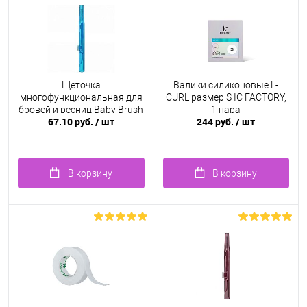
Щеточка
Валики силиконовые L-
многофункциональная для
CURL размер S IC FACTORY,
бровей и ресниц Baby Brush
1 пара
67.10 руб.
/ шт
244 руб.
/ шт
1.0 мм, голубая
В корзину
В корзину