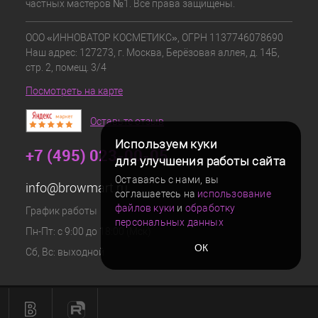
частных мастеров №1. Все права защищены.
ООО «ИННОВАТОР КОСМЕТИКС», ОГРН 1137746078690
Наш адрес: 127273, г. Москва, Берёзовая аллея, д. 14Б,
стр. 2, помещ. 3/4
Посмотреть на карте
Оставьте отзыв
Используем куки
+7 (495) 023-00-05
для улучшения работы сайта
Оставаясь с нами, вы
info@browmart.ru
соглашаетесь на
использование
файлов куки
и
обработку
График работы
персональных данных
Пн-Пт: с 9:00 до 18:00 (Мск)
ОК
Сб, Вс: выходной