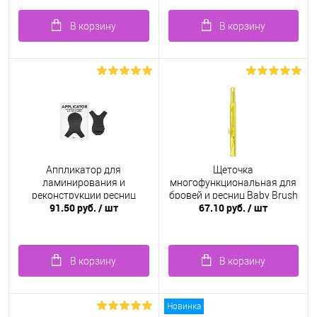
В корзину
В корзину
Аппликатор для
Щеточка
ламинирования и
многофункциональная для
реконструкции ресниц
бровей и ресниц Baby Brush
91.50 руб.
/ шт
67.10 руб.
/ шт
1.0 мм, желтая
В корзину
В корзину
Новинка