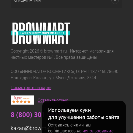
О КОМПАНИИ
Copyright 2026 © browmart.ru - Интернет-магазин для
частных мастеров №1. Все права защищены.
ООО «ИННОВАТОР КОСМЕТИКС», ОГРН 1137746078690
Наш адрес: Казань, ул. Мусы Джалиля, 8/44
Посмотреть на карте
Оставьте отзыв
Используем куки
8 (800) 301 5815
для улучшения работы сайта
Оставаясь с нами, вы
kazan@browmart.ru
соглашаетесь на
использование